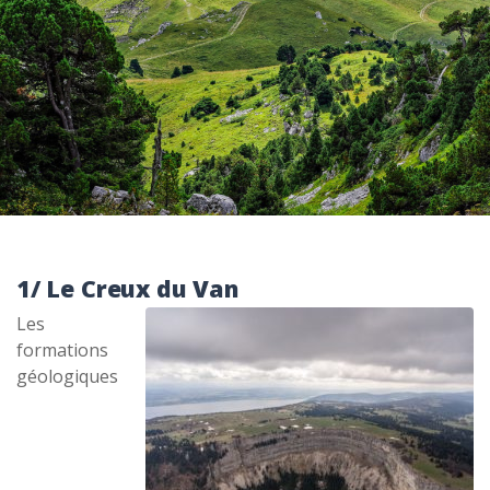
1/ Le Creux du Van
Les
formations
géologiques