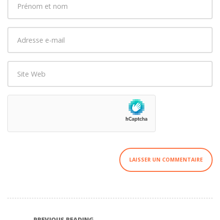
et
nom
*
Adresse
e-
mail
Site
*
Web
PREVIOUS READING