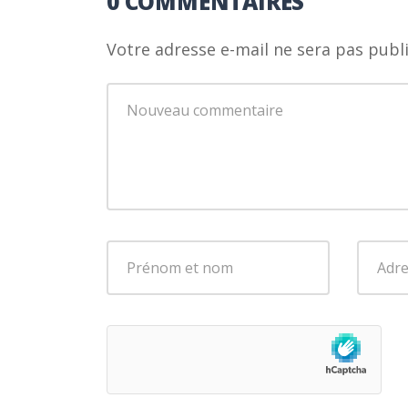
0 COMMENTAIRES
Votre adresse e-mail ne sera pas publi
Votre
commentaire
*
Prénom
Adres
et
e-
nom
*
mail
*