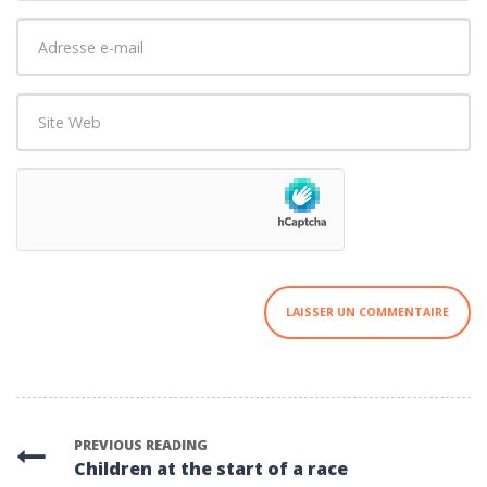
nom
*
Adresse
e-
mail
Site
*
Web
PREVIOUS READING
Children at the start of a race